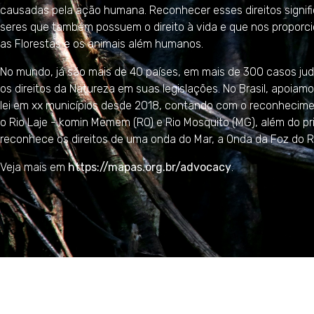
causadas pela ação humana. Reconhecer esses direitos signifi
seres que também possuem o direito à vida e que nos proporci
as Florestas e os animais além humanos.
No mundo, já são mais de 40 países, em mais de 300 casos jud
os direitos da Natureza em suas legislações. No Brasil, apoiam
lei em xx municípios desde 2018, contando com o reconhecime
o Rio Laje - komin Memem (RO) e Rio Mosquito (MG), além do p
reconhece os direitos de uma onda do Mar, a Onda da Foz do Ri
Veja mais em
https://mapas.org.br/advocacy
.